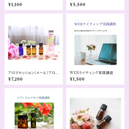
DF）
¥1,100
¥5,500
アロマセッション（メール）アロマ
WEBライティング実践講座
付き
¥7,200
¥1,500